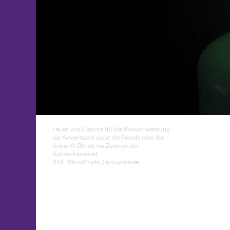
Feuer und Flamme für die Menschwerdung -
die Adventszeit rückt die Freude über die
Ankunft Christi ins Zentrum der
Aufmerksamkeit
Bild: iStockPhoto / proxyminder