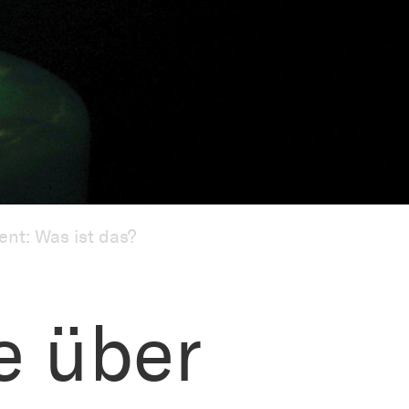
ent: Was ist das?
e über