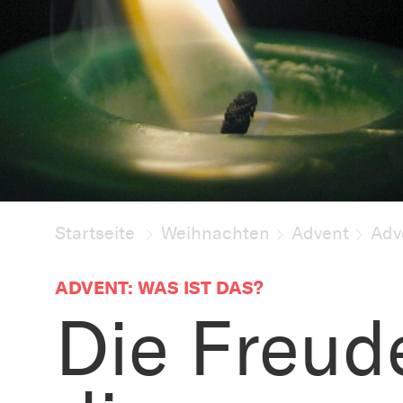
Startseite
Weihnachten
Advent
Adv
ADVENT: WAS IST DAS?
Die Freud