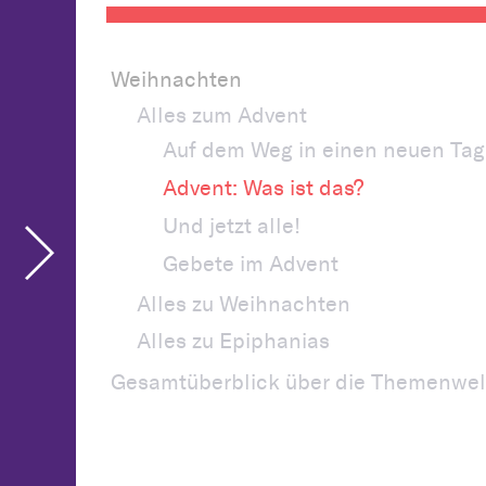
Weihnachten
Alles zum Advent
Auf dem Weg in einen neuen Tag
Advent: Was ist das?
Und jetzt alle!
Gebete im Advent
Alles zu Weihnachten
Alles zu Epiphanias
Gesamtüberblick über die Themenwel