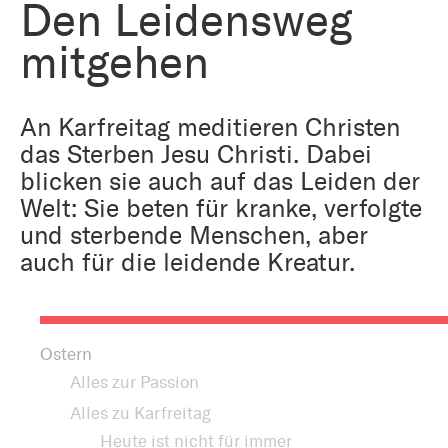
Bestattung
Den Leidensweg
Kirche und Geld
Aktiv gegen Missbrauch
mitgehen
Kirchenjahr
Reformprozess PUK
Bildung und Gesellschaft
Ökumene
An Karfreitag meditieren Christen
Arbeiten bei der Kirche
das Sterben Jesu Christi. Dabei
Tourismus
blicken sie auch auf das Leiden der
Religion in der Schule
Welt: Sie beten für kranke, verfolgte
und sterbende Menschen, aber
Weltanschauungsfragen
Kunst
auch für die leidende Kreatur.
Gegen Rechtsextremismus
Ostern
Alles zur Passion
Alles zu Karfreitag
Heute ist nicht für immer