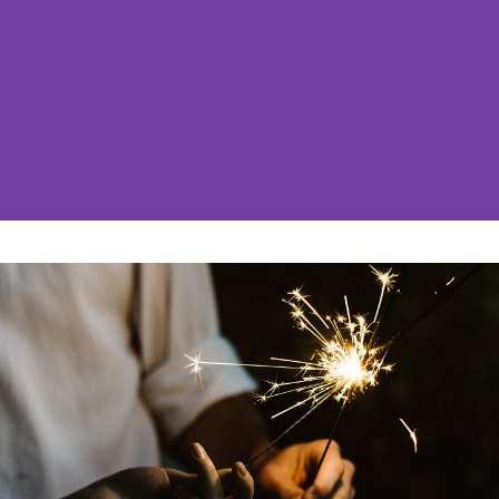
Bestattung
Kirche und Geld
Aktiv gegen Missbrauch
Kirchenjahr
Reformprozess PUK
Bildung und Gesellschaft
Ökumene
Arbeiten bei der Kirche
Tourismus
Religion in der Schule
Weltanschauungsfragen
Kunst
Gegen Rechtsextremismus